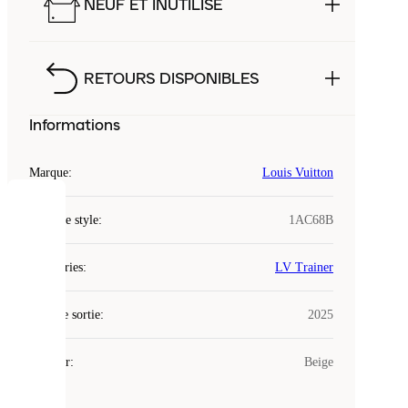
NEUF ET INUTILISÉ
RETOURS DISPONIBLES
Informations
Marque
:
Louis Vuitton
COOKIES
Code de style
:
1AC68B
Laced
Catégories
:
LV Trainer
utilise
des
Date de sortie
cookies.
:
2025
Les
cookies
Couleur
:
Beige
sont
de
petits