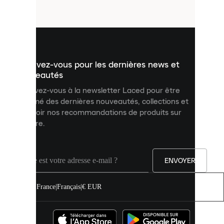
fichiers
utilisés
pour
vous
présenter
un
Inscrivez-vous pour les dernières news et
contenu
personnalisé
nouveautés
et
Inscrivez-vous à la newsletter Laced pour être
améliorer
informé des dernières nouveautés, collections et
votre
expérience
recevoir nos recommandations de produits sur
sur
mesure.
notre
site.
Vous
pouvez
ENVOYER
autoriser
tous
les
France
|
Français
|
€ EUR
cookies
ou
les