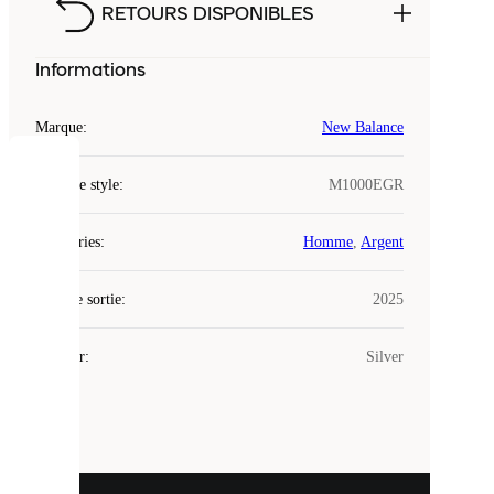
RETOURS DISPONIBLES
Informations
Marque
:
New Balance
COOKIES
Code de style
:
M1000EGR
Laced
Catégories
:
Homme
,
Argent
utilise
des
Date de sortie
cookies.
:
2025
Les
cookies
Couleur
:
Silver
sont
de
petits
fichiers
utilisés
pour
vous