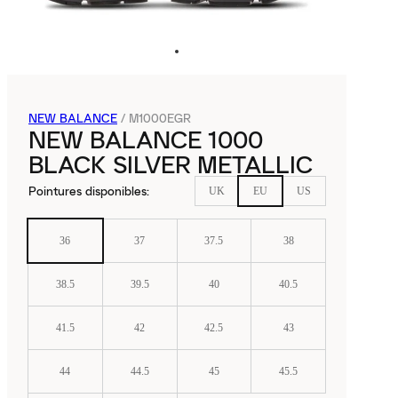
NEW BALANCE
/
M1000EGR
NEW BALANCE 1000
BLACK SILVER METALLIC
Pointures disponibles
:
UK
EU
US
36
37
37.5
38
38.5
39.5
40
40.5
41.5
42
42.5
43
44
44.5
45
45.5