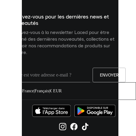
présenter
un
Inscrivez-vous pour les dernières news et
contenu
personnalisé
nouveautés
et
Inscrivez-vous à la newsletter Laced pour être
améliorer
informé des dernières nouveautés, collections et
votre
expérience
recevoir nos recommandations de produits sur
sur
mesure.
notre
site.
Vous
pouvez
ENVOYER
autoriser
tous
les
France
|
Français
|
€ EUR
cookies
ou
les
gérer
individuellement
dans
vos