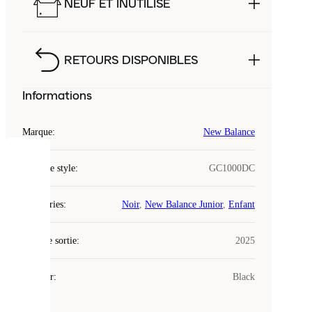
NEUF ET INUTILISÉ
RETOURS DISPONIBLES
Informations
Marque
:
New Balance
COOKIES
Code de style
:
GC1000DC
Laced
Catégories
:
Noir
,
New Balance Junior
,
Enfant
utilise
des
Date de sortie
cookies.
:
2025
Les
cookies
Couleur
:
Black
sont
de
petits