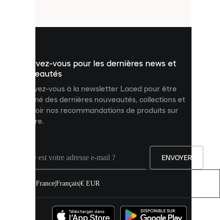
fichiers
utilisés
pour
vous
présenter
un
Inscrivez-vous pour les dernières news et
contenu
personnalisé
nouveautés
et
Inscrivez-vous à la newsletter Laced pour être
améliorer
informé des dernières nouveautés, collections et
votre
expérience
recevoir nos recommandations de produits sur
sur
mesure.
notre
site.
Vous
pouvez
ENVOYER
autoriser
tous
les
France
|
Français
|
€ EUR
cookies
ou
les