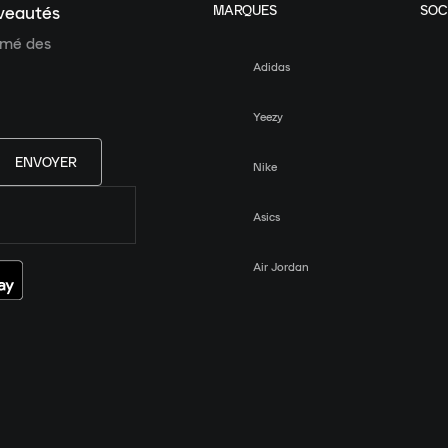
MARQUES
SOC
uveautés
ormé des
Adidas
Yeezy
ENVOYER
Nike
Asics
Air Jordan