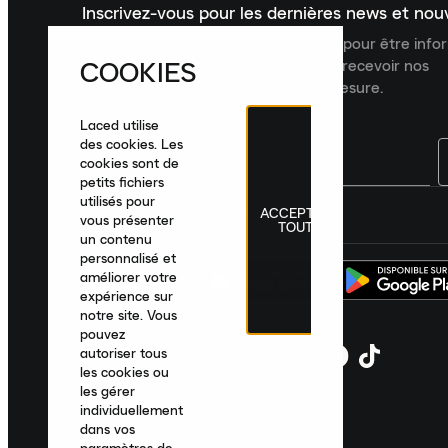
Inscrivez-vous pour les dernières news et no
Inscrivez-vous à la newsletter Laced pour être inf
COOKIES
dernières nouveautés, collections et recevoir nos
recommandations de produits sur mesure.
Laced utilise
des cookies. Les
cookies sont de
petits fichiers
utilisés pour
ACCEPTER
France
|
Français
|
€ EUR
vous présenter
TOUT
un contenu
personnalisé et
améliorer votre
expérience sur
notre site. Vous
pouvez
autoriser tous
les cookies ou
les gérer
individuellement
dans vos