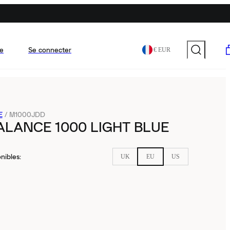
e
Se connecter
€ EUR
E
/
M1000JDD
LANCE 1000 LIGHT BLUE
nibles
:
UK
EU
US