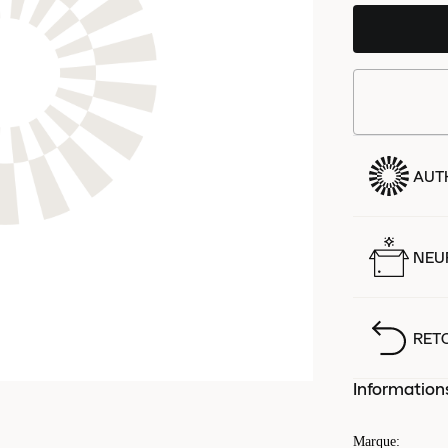
AUT
NEUF
RET
Information
Marque
: