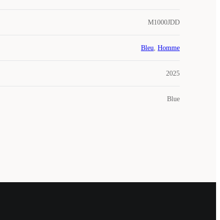
M1000JDD
Bleu
,
Homme
2025
Blue