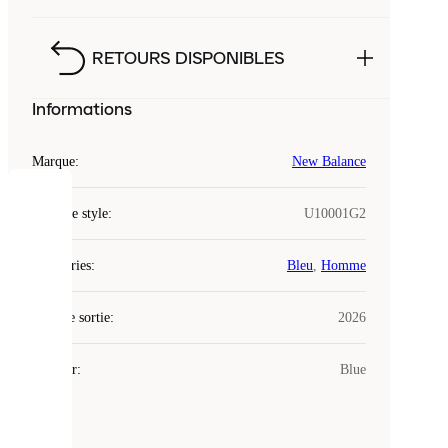
RETOURS DISPONIBLES
Informations
Marque
:
New Balance
COOKIES
Code de style
:
U10001G2
Laced
Catégories
:
Bleu
,
Homme
utilise
des
Date de sortie
cookies.
:
2026
Les
cookies
Couleur
:
Blue
sont
de
petits
fichiers