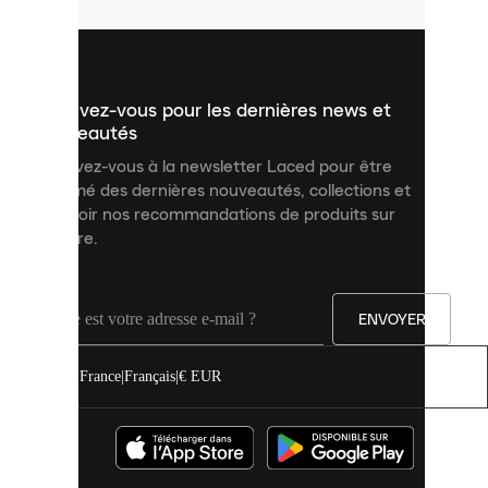
utilisés
pour
vous
présenter
un
Inscrivez-vous pour les dernières news et
contenu
personnalisé
nouveautés
et
Inscrivez-vous à la newsletter Laced pour être
améliorer
informé des dernières nouveautés, collections et
votre
expérience
recevoir nos recommandations de produits sur
sur
mesure.
notre
site.
Vous
pouvez
ENVOYER
autoriser
tous
les
France
|
Français
|
€ EUR
cookies
ou
les
gérer
individuellement