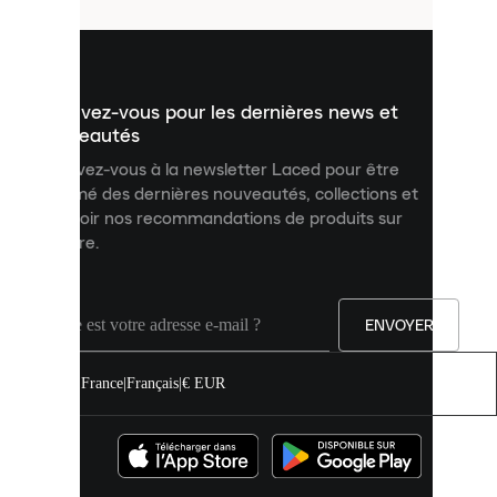
utilisés
pour
vous
présenter
un
Inscrivez-vous pour les dernières news et
contenu
personnalisé
nouveautés
et
Inscrivez-vous à la newsletter Laced pour être
améliorer
informé des dernières nouveautés, collections et
votre
expérience
recevoir nos recommandations de produits sur
sur
mesure.
notre
site.
Vous
pouvez
ENVOYER
autoriser
tous
les
France
|
Français
|
€ EUR
cookies
ou
les
gérer
individuellement