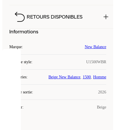
RETOURS DISPONIBLES
Informations
Marque
:
New Balance
COOKIES
Code de style
:
U1500WBR
Laced
Catégories
:
Beige New Balance
,
1500
,
Homme
utilise
des
Date de sortie
cookies.
:
2026
Les
cookies
Couleur
:
Beige
sont
de
petits
fichiers