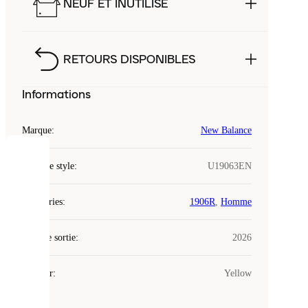
NEUF ET INUTILISÉ
RETOURS DISPONIBLES
Informations
Marque
:
New Balance
COOKIES
Code de style
:
U19063EN
Laced
Catégories
:
1906R
,
Homme
utilise
des
Date de sortie
cookies.
:
2026
Les
cookies
Couleur
:
Yellow
sont
de
petits