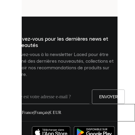
fichiers
utilisés
pour
vous
présenter
un
Inscrivez-vous pour les dernières news et
contenu
personnalisé
nouveautés
et
Inscrivez-vous à la newsletter Laced pour être
améliorer
informé des dernières nouveautés, collections et
votre
expérience
recevoir nos recommandations de produits sur
sur
mesure.
notre
site.
Vous
pouvez
ENVOYER
autoriser
tous
les
France
|
Français
|
€ EUR
cookies
ou
les