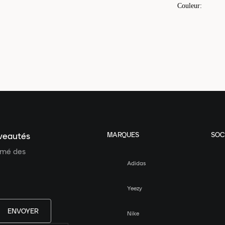
Couleur
:
MARQUES
SOC
uveautés
ormé des
Adidas
Yeezy
ENVOYER
Nike