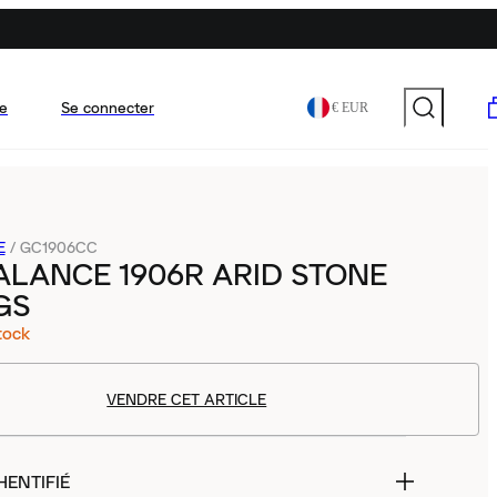
e
Se connecter
€ EUR
E
/
GC1906CC
LANCE 1906R ARID STONE
GS
tock
VENDRE CET ARTICLE
HENTIFIÉ