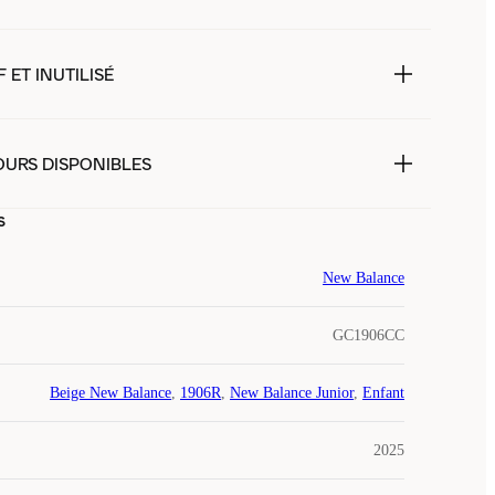
 ET INUTILISÉ
OURS DISPONIBLES
s
New Balance
GC1906CC
Beige New Balance
,
1906R
,
New Balance Junior
,
Enfant
2025