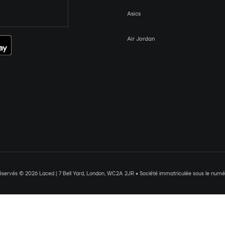
Asics
Air Jordan
réservés © 2026 Laced | 7 Bell Yard, London, WC2A 2JR • Société immatriculée sous le nu