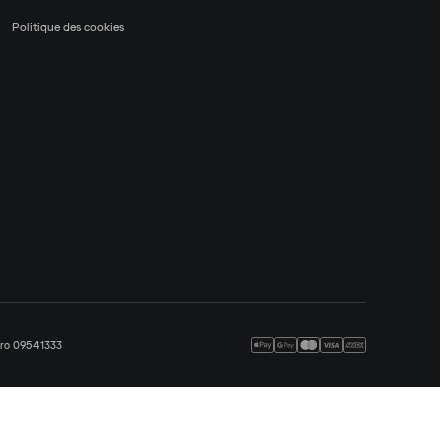
Politique des cookies
méro 09541333