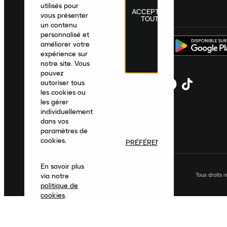
utilisés pour
ACCEPTER
France
|
Français
|
€ EUR
vous présenter
TOUT
un contenu
personnalisé et
améliorer votre
expérience sur
notre site. Vous
pouvez
autoriser tous
les cookies ou
les gérer
individuellement
dans vos
paramètres de
cookies.
PRÉFÉRENCES
En savoir plus
Tous droits 
via notre
politique de
cookies
.