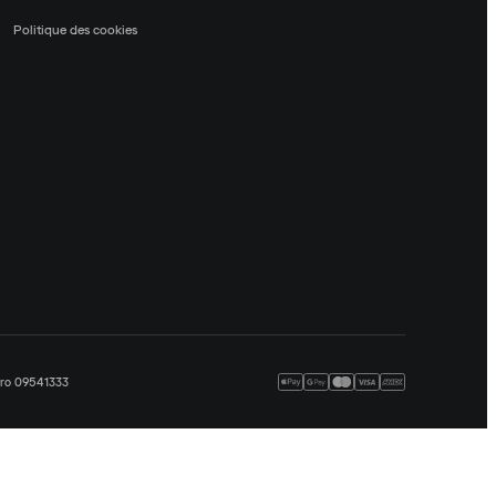
Politique des cookies
méro 09541333