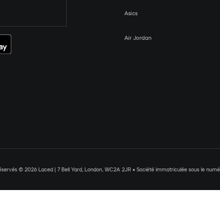
Asics
Air Jordan
réservés © 2026 Laced | 7 Bell Yard, London, WC2A 2JR • Société immatriculée sous le nu