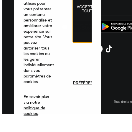
utilisés pour
ACCEPTER
France
|
Français
|
€ EUR
vous présenter
TOUT
un contenu
personnalisé et
améliorer votre
expérience sur
notre site. Vous
pouvez
autoriser tous
les cookies ou
les gérer
individuellement
dans vos
paramètres de
cookies.
PRÉFÉRENCES
En savoir plus
Tous droits 
via notre
politique de
cookies
.