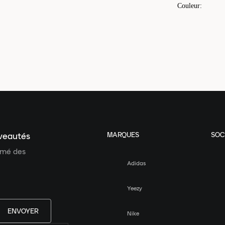
Couleur
:
MARQUES
SOC
uveautés
ormé des
Adidas
Yeezy
ENVOYER
Nike