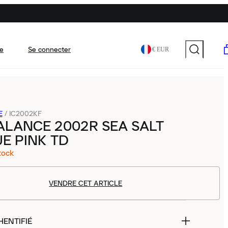
e
Se connecter
€ EUR
E
/
IC2002KF
ALANCE 2002R SEA SALT
UE PINK TD
tock
VENDRE CET ARTICLE
HENTIFIÉ