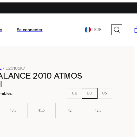
e
Se connecter
€ EUR
E
/
U20105K7
ALANCE 2010 ATMOS
I
nibles
:
UK
EU
US
40.5
41.5
42
42.5