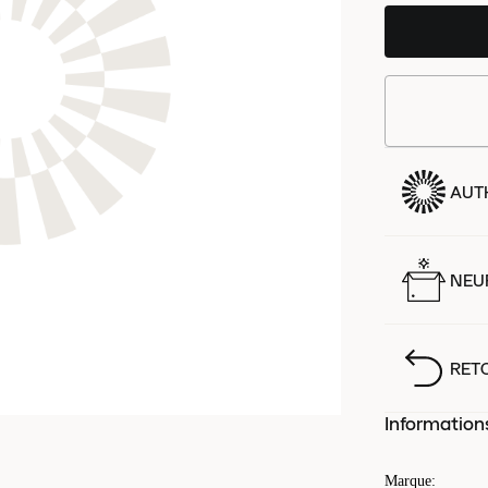
AUT
NEUF
RET
Information
Marque
: