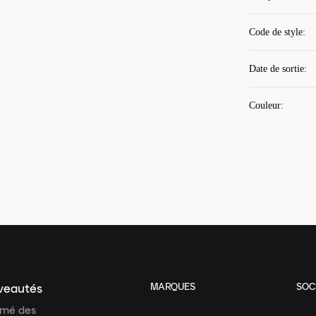
Code de style
:
Date de sortie
:
Couleur
:
MARQUES
SOC
uveautés
ormé des