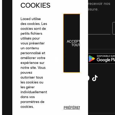
COOKIES
dernières nouveautés, collections et recevoir nos
recommandations de produits sur mesure.
Laced utilise
des cookies. Les
cookies sont de
petits fichiers
utilisés pour
ACCEPTER
France
|
Français
|
€ EUR
vous présenter
TOUT
un contenu
personnalisé et
améliorer votre
expérience sur
notre site. Vous
pouvez
autoriser tous
les cookies ou
les gérer
individuellement
dans vos
paramètres de
cookies.
PRÉFÉRENCES