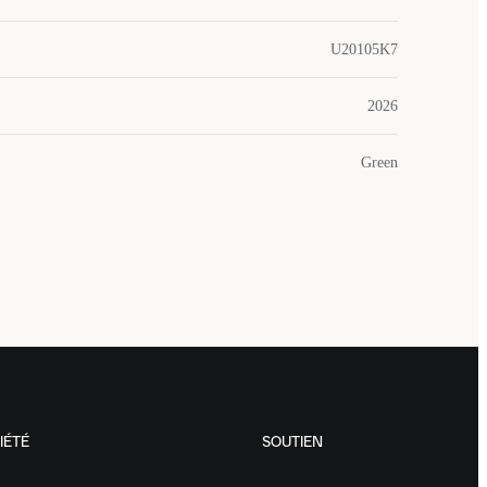
U20105K7
2026
Green
IÉTÉ
SOUTIEN