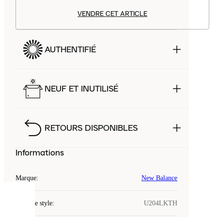
VENDRE CET ARTICLE
AUTHENTIFIÉ
NEUF ET INUTILISÉ
RETOURS DISPONIBLES
Informations
Marque
:
New Balance
COOKIES
Code de style
:
U204LKTH