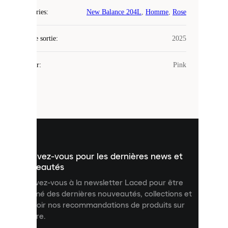
Laced
Catégories
:
New Balance 204L
,
Homme
,
Rose
utilise
des
Date de sortie
cookies.
:
2025
Les
cookies
Couleur
:
Pink
sont
de
petits
fichiers
utilisés
pour
vous
présenter
un
Inscrivez-vous pour les dernières news et
contenu
personnalisé
nouveautés
et
Inscrivez-vous à la newsletter Laced pour être
améliorer
informé des dernières nouveautés, collections et
votre
expérience
recevoir nos recommandations de produits sur
sur
mesure.
notre