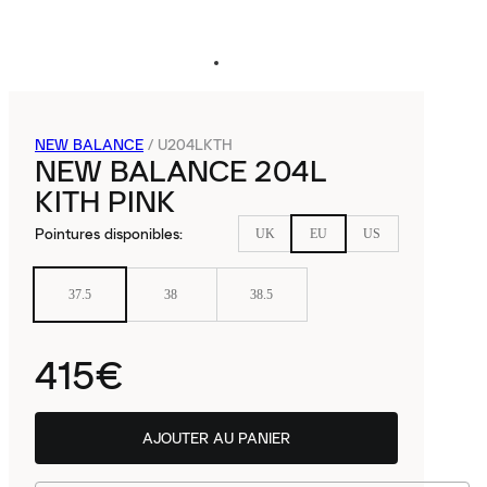
NEW BALANCE
/
U204LKTH
NEW BALANCE 204L
KITH PINK
Pointures disponibles
:
UK
EU
US
37.5
38
38.5
415€
AJOUTER AU PANIER