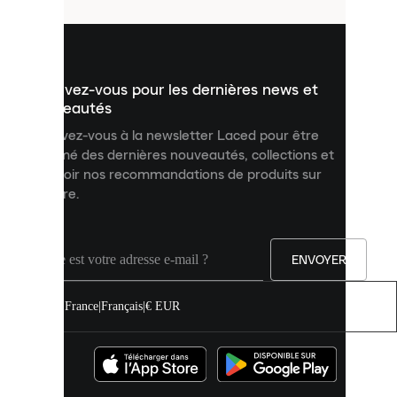
utilisés
pour
vous
présenter
un
Inscrivez-vous pour les dernières news et
contenu
personnalisé
nouveautés
et
Inscrivez-vous à la newsletter Laced pour être
améliorer
informé des dernières nouveautés, collections et
votre
expérience
recevoir nos recommandations de produits sur
sur
mesure.
notre
site.
Vous
pouvez
ENVOYER
autoriser
tous
les
France
|
Français
|
€ EUR
cookies
ou
les
gérer
individuellement