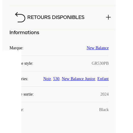
RETOURS DISPONIBLES
Informations
Marque
:
New Balance
COOKIES
Code de style
:
GR530PB
Laced
Catégories
:
Noir
,
530
,
New Balance Junior
,
Enfant
utilise
des
Date de sortie
cookies.
:
2024
Les
cookies
Couleur
:
Black
sont
de
petits
fichiers