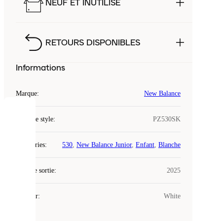
NEUF ET INUTILISÉ
RETOURS DISPONIBLES
Informations
Marque
:
New Balance
COOKIES
Code de style
:
PZ530SK
Laced
Catégories
:
530
,
New Balance Junior
,
Enfant
,
Blanche
utilise
des
Date de sortie
cookies.
:
2025
Les
cookies
Couleur
:
White
sont
de
petits