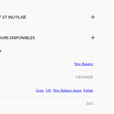
 ET INUTILISÉ
OURS DISPONIBLES
s
New Balance
GR530ADF
Grise
,
530
,
New Balance Junior
,
Enfant
2025