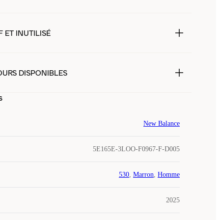
 ET INUTILISÉ
OURS DISPONIBLES
s
New Balance
5E165E-3LOO-F0967-F-D005
530
,
Marron
,
Homme
2025