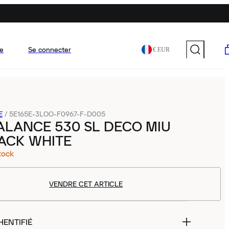
e
Se connecter
€ EUR
E
/
5E165E-3LOO-F0967-F-D005
LANCE 530 SL DECO MIU
ACK WHITE
tock
VENDRE CET ARTICLE
HENTIFIÉ