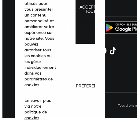
utilisés pour
ACCEPTER
France
|
Français
|
€ EUR
vous présenter
TOUT
un contenu
personnalisé et
améliorer votre
expérience sur
notre site. Vous
pouvez
autoriser tous
les cookies ou
les gérer
individuellement
dans vos
paramètres de
cookies.
PRÉFÉRENCES
En savoir plus
Tous droits 
via notre
politique de
cookies
.