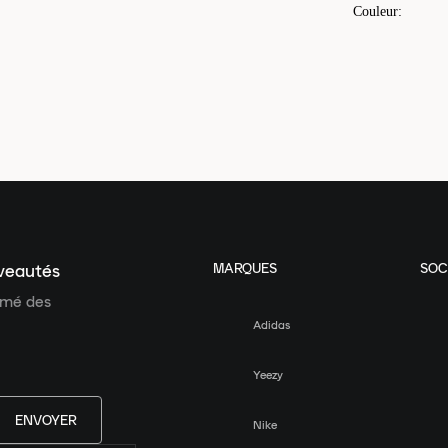
Couleur
:
MARQUES
SOC
uveautés
ormé des
Adidas
Yeezy
ENVOYER
Nike