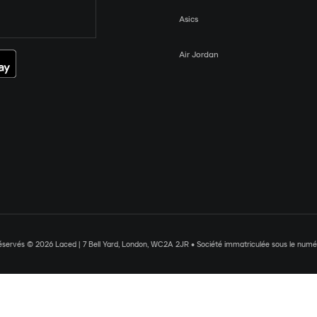
Asics
Air Jordan
réservés © 2026 Laced | 7 Bell Yard, London, WC2A 2JR • Société immatriculée sous le nu