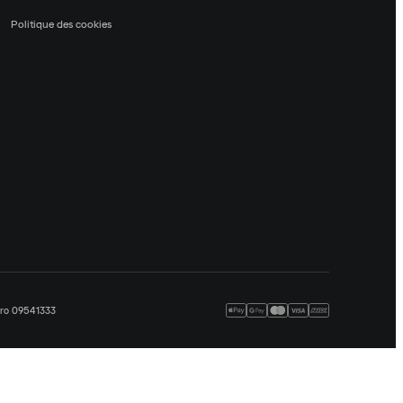
Politique des cookies
méro 09541333