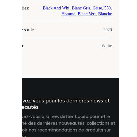
Catégories
:
Black And Whi
,
Blanc Gris
,
Grise
,
550
,
Laced
Homme
,
Blanc Vert
,
Blanche
utilise
des
Date de sortie
cookies.
:
2020
Les
cookies
Couleur
:
White
sont
de
petits
fichiers
utilisés
pour
vous
présenter
un
Inscrivez-vous pour les dernières news et
contenu
personnalisé
nouveautés
et
Inscrivez-vous à la newsletter Laced pour être
améliorer
informé des dernières nouveautés, collections et
votre
expérience
recevoir nos recommandations de produits sur
sur
mesure.