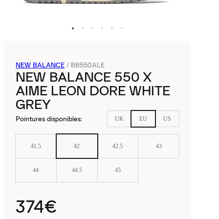
NEW BALANCE
/
BB550ALE
NEW BALANCE 550 X
AIME LEON DORE WHITE
GREY
Pointures disponibles
:
UK
EU
US
41.5
42
42.5
43
44
44.5
45
374€