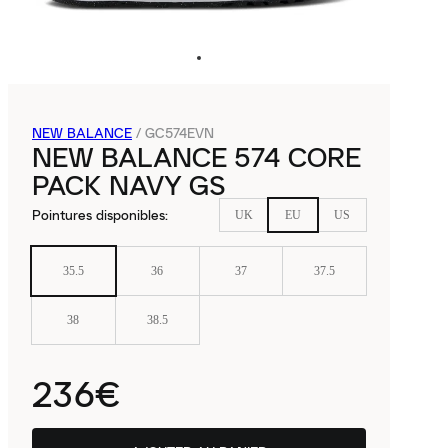
NEW BALANCE
/
GC574EVN
NEW BALANCE 574 CORE
PACK NAVY GS
Pointures disponibles
:
UK
EU
US
35.5
36
37
37.5
38
38.5
236€