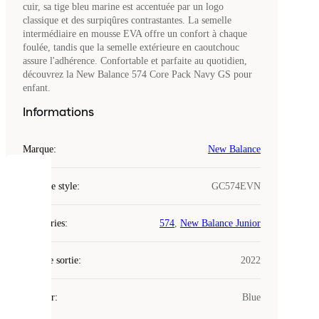
cuir, sa tige bleu marine est accentuée par un logo
classique et des surpiqûres contrastantes. La semelle
intermédiaire en mousse EVA offre un confort à chaque
foulée, tandis que la semelle extérieure en caoutchouc
assure l'adhérence. Confortable et parfaite au quotidien,
découvrez la New Balance 574 Core Pack Navy GS pour
enfant.
Informations
Marque
:
New Balance
COOKIES
Code de style
:
GC574EVN
Laced
Catégories
:
574
,
New Balance Junior
utilise
des
Date de sortie
cookies.
:
2022
Les
cookies
Couleur
:
Blue
sont
de