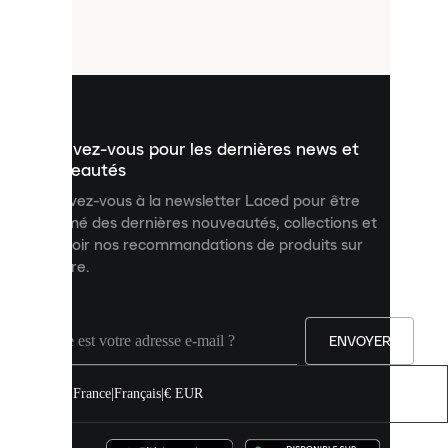
petits
fichiers
utilisés
pour
vous
présenter
un
Inscrivez-vous pour les dernières news et
contenu
personnalisé
nouveautés
et
Inscrivez-vous à la newsletter Laced pour être
améliorer
informé des dernières nouveautés, collections et
votre
expérience
recevoir nos recommandations de produits sur
sur
mesure.
notre
site.
Vous
pouvez
ENVOYER
autoriser
tous
les
France
|
Français
|
€ EUR
cookies
ou