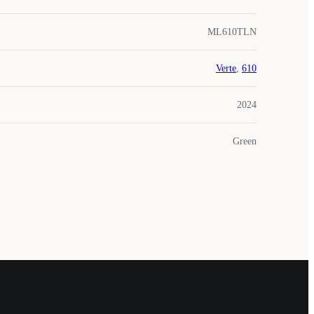
ML610TLN
Verte
,
610
2024
Green