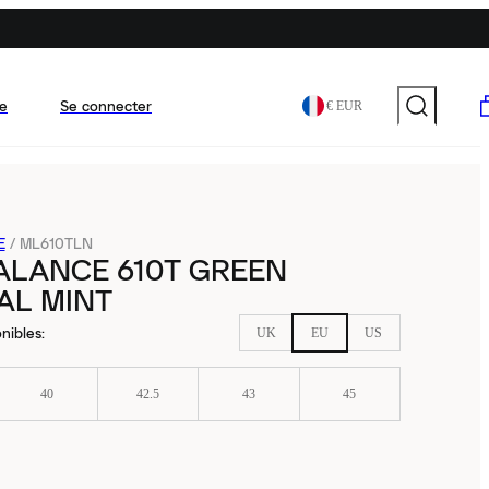
e
Se connecter
€ EUR
E
/
ML610TLN
ALANCE 610T GREEN
AL MINT
nibles
:
UK
EU
US
40
42.5
43
45