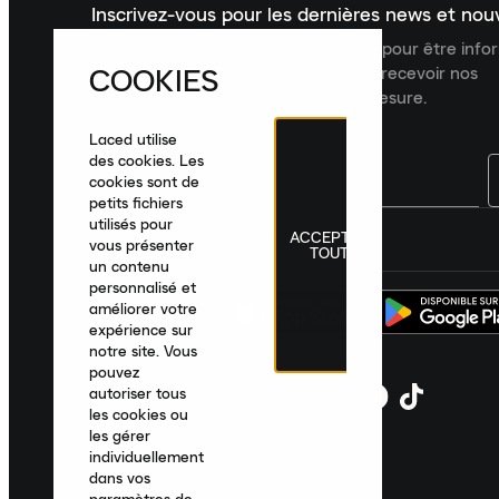
Inscrivez-vous pour les dernières news et no
Inscrivez-vous à la newsletter Laced pour être inf
COOKIES
dernières nouveautés, collections et recevoir nos
recommandations de produits sur mesure.
Laced utilise
des cookies. Les
cookies sont de
petits fichiers
utilisés pour
ACCEPTER
France
|
Français
|
€ EUR
vous présenter
TOUT
un contenu
personnalisé et
améliorer votre
expérience sur
notre site. Vous
pouvez
autoriser tous
les cookies ou
les gérer
individuellement
dans vos