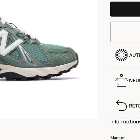
AUT
NEUF
RET
Information
Marque
: