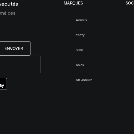
MARQUES
SOC
uveautés
ormé des
Adidas
Yeezy
ENVOYER
Nike
Asics
Air Jordan