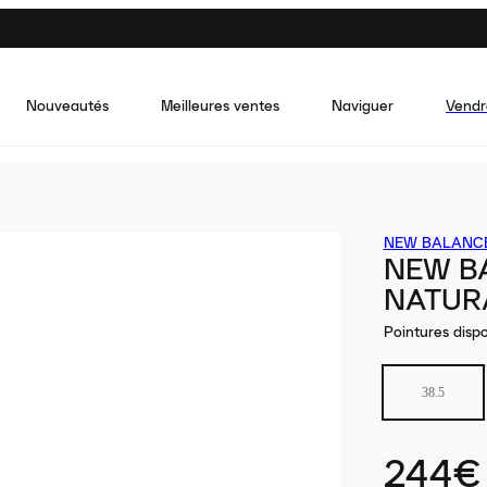
Nouveautés
Meilleures ventes
Naviguer
Vendr
NEW BALANC
NEW B
NATUR
Pointures dispo
38.5
244€