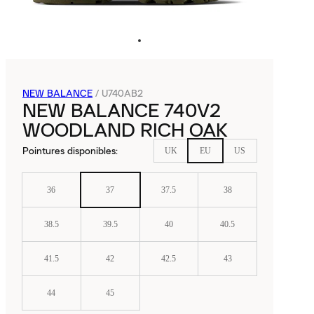
NEW BALANCE
/
U740AB2
NEW BALANCE 740V2
WOODLAND RICH OAK
Pointures disponibles
:
UK
EU
US
36
37
37.5
38
38.5
39.5
40
40.5
41.5
42
42.5
43
44
45