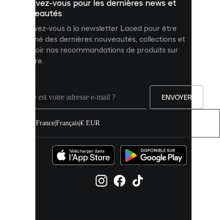
Inscrivez-vous pour les dernières news et
contenu
personnalisé
nouveautés
et
Inscrivez-vous à la newsletter Laced pour être
améliorer
informé des dernières nouveautés, collections et
votre
expérience
recevoir nos recommandations de produits sur
sur
mesure.
notre
site.
Vous
pouvez
ENVOYER
autoriser
tous
les
France
|
Français
|
€ EUR
cookies
ou
les
gérer
individuellement
dans
vos
paramètres
de
cookies.