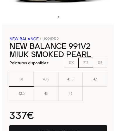
NEW BALANCE
/
U991RR2
NEW BALANCE 991V2
MIUK SMOKED PEARL
Pointures disponibles
:
UK
EU
US
38
40.5
41.5
42
42.5
43
44
337€