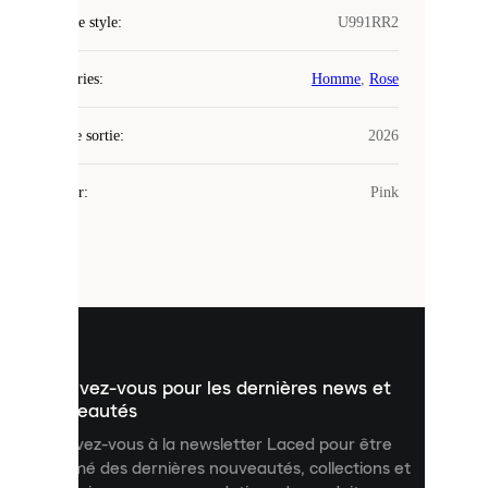
COOKIES
Code de style
:
U991RR2
Laced
Catégories
:
Homme
,
Rose
utilise
des
Date de sortie
cookies.
:
2026
Les
cookies
Couleur
:
Pink
sont
de
petits
fichiers
utilisés
pour
vous
présenter
un
Inscrivez-vous pour les dernières news et
contenu
personnalisé
nouveautés
et
Inscrivez-vous à la newsletter Laced pour être
améliorer
informé des dernières nouveautés, collections et
votre