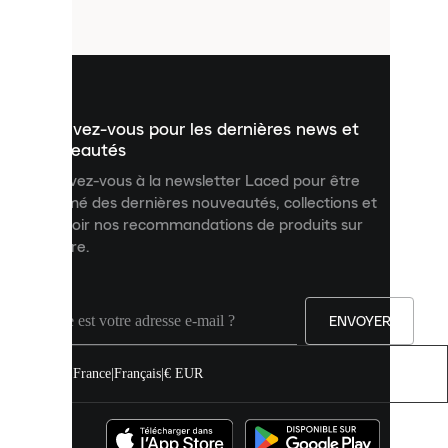
fichiers
utilisés
pour
vous
présenter
un
Inscrivez-vous pour les dernières news et
contenu
personnalisé
nouveautés
et
Inscrivez-vous à la newsletter Laced pour être
améliorer
informé des dernières nouveautés, collections et
votre
expérience
recevoir nos recommandations de produits sur
sur
mesure.
notre
site.
Vous
pouvez
ENVOYER
autoriser
tous
les
France
|
Français
|
€ EUR
cookies
ou
les