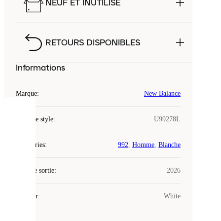
NEUF ET INUTILISÉ
RETOURS DISPONIBLES
Informations
Marque
:
New Balance
COOKIES
Code de style
:
U99278L
Laced
Catégories
:
992
,
Homme
,
Blanche
utilise
des
Date de sortie
cookies.
:
2026
Les
cookies
Couleur
:
White
sont
de
petits