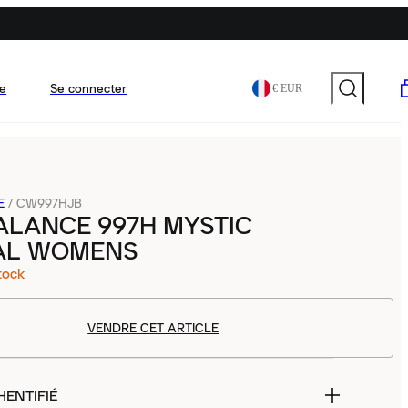
e
Se connecter
€ EUR
E
/
CW997HJB
ALANCE 997H MYSTIC
AL WOMENS
tock
VENDRE CET ARTICLE
HENTIFIÉ