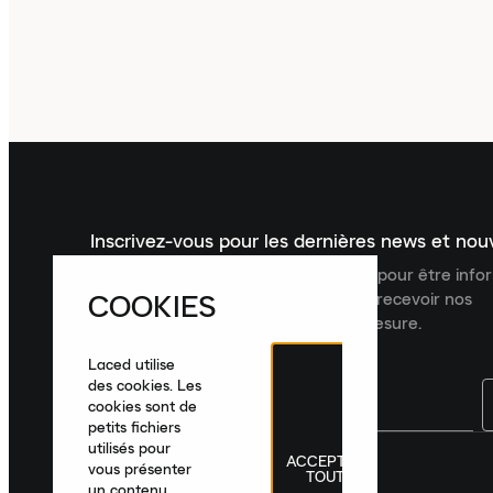
Inscrivez-vous pour les dernières news et no
Inscrivez-vous à la newsletter Laced pour être inf
COOKIES
dernières nouveautés, collections et recevoir nos
recommandations de produits sur mesure.
Laced utilise
des cookies. Les
cookies sont de
petits fichiers
utilisés pour
ACCEPTER
France
|
Français
|
€ EUR
vous présenter
TOUT
un contenu