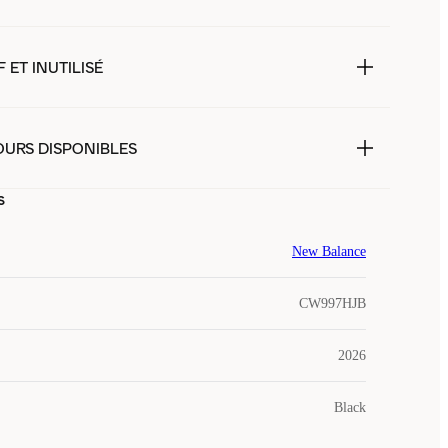
 ET INUTILISÉ
OURS DISPONIBLES
s
New Balance
CW997HJB
2026
Black