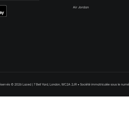
Air Jordan
réservés © 2026 Laced | 7 Bell Yard, London, WC2A 2JR • Société immatriculée sous le nu