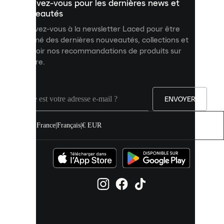
Inscrivez-vous pour les dernières news et
contenu
personnalisé
nouveautés
et
Inscrivez-vous à la newsletter Laced pour être
améliorer
informé des dernières nouveautés, collections et
votre
expérience
recevoir nos recommandations de produits sur
sur
mesure.
notre
site.
Vous
pouvez
ENVOYER
autoriser
tous
les
France
|
Français
|
€ EUR
cookies
ou
les
gérer
individuellement
dans
vos
paramètres
de
cookies.