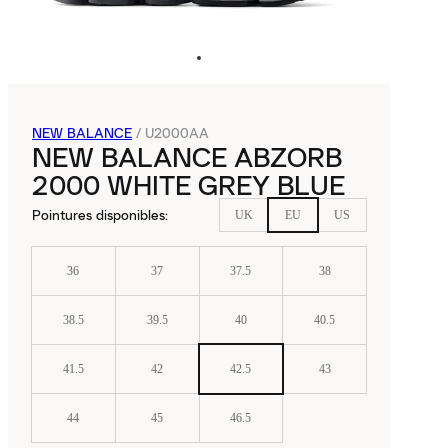
NEW BALANCE
/
U2000AA
NEW BALANCE ABZORB
2000 WHITE GREY BLUE
Pointures disponibles
:
UK
EU
US
36
37
37.5
38
38.5
39.5
40
40.5
41.5
42
42.5
43
44
45
46.5