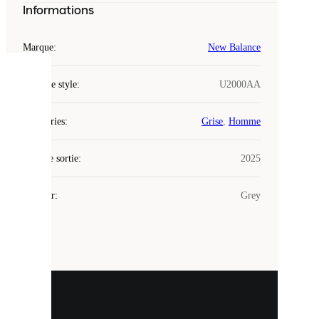
Informations
Marque
:
New Balance
COOKIES
Code de style
:
U2000AA
Laced
Catégories
:
Grise
,
Homme
utilise
des
Date de sortie
cookies.
:
2025
Les
cookies
Couleur
:
Grey
sont
de
petits
fichiers
utilisés
pour
vous
présenter
un