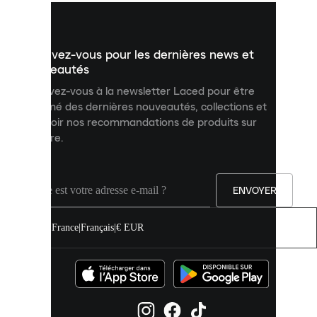
vous
présenter
un
Inscrivez-vous pour les dernières news et
contenu
personnalisé
nouveautés
et
Inscrivez-vous à la newsletter Laced pour être
améliorer
informé des dernières nouveautés, collections et
votre
expérience
recevoir nos recommandations de produits sur
sur
mesure.
notre
site.
Vous
pouvez
ENVOYER
autoriser
tous
les
France
|
Français
|
€ EUR
cookies
ou
les
gérer
individuellement
dans