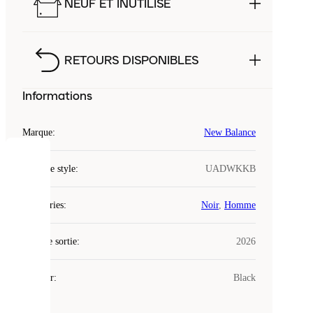
NEUF ET INUTILISÉ
RETOURS DISPONIBLES
Informations
Marque
:
New Balance
COOKIES
Code de style
:
UADWKKB
Laced
Catégories
:
Noir
,
Homme
utilise
des
Date de sortie
cookies.
:
2026
Les
cookies
Couleur
:
Black
sont
de
petits