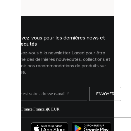
fichiers
utilisés
pour
vous
présenter
un
Inscrivez-vous pour les dernières news et
contenu
personnalisé
nouveautés
et
Inscrivez-vous à la newsletter Laced pour être
améliorer
informé des dernières nouveautés, collections et
votre
expérience
recevoir nos recommandations de produits sur
sur
mesure.
notre
site.
Vous
pouvez
ENVOYER
autoriser
tous
les
France
|
Français
|
€ EUR
cookies
ou
les