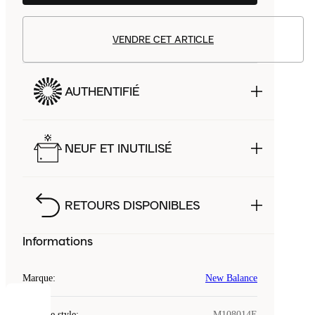
VENDRE CET ARTICLE
AUTHENTIFIÉ
NEUF ET INUTILISÉ
RETOURS DISPONIBLES
Informations
Marque
:
New Balance
COOKIES
Code de style
:
M108014E