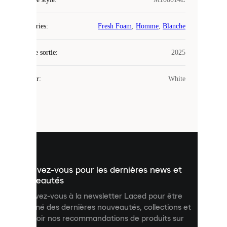
Laced
Catégories
:
Fresh Foam
,
Homme
,
Blanche
utilise
des
Date de sortie
cookies.
:
2025
Les
cookies
Couleur
:
White
sont
de
petits
fichiers
utilisés
pour
vous
présenter
un
Inscrivez-vous pour les dernières news et
contenu
personnalisé
nouveautés
et
Inscrivez-vous à la newsletter Laced pour être
améliorer
informé des dernières nouveautés, collections et
votre
expérience
recevoir nos recommandations de produits sur
sur