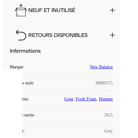
NEUF ET INUTILISÉ
RETOURS DISPONIBLES
Informations
Marque
:
New Balance
COOKIES
Code de style
:
M880T15
Laced
Catégories
:
Grise
,
Fresh Foam
,
Homme
utilise
des
Date de sortie
cookies.
:
2025
Les
cookies
Couleur
:
Grey
sont