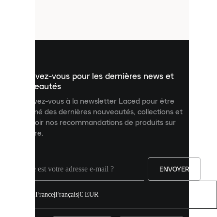
de
petits
fichiers
utilisés
pour
vous
présenter
un
Inscrivez-vous pour les dernières news et
contenu
personnalisé
nouveautés
et
Inscrivez-vous à la newsletter Laced pour être
améliorer
informé des dernières nouveautés, collections et
votre
expérience
recevoir nos recommandations de produits sur
sur
mesure.
notre
site.
Vous
pouvez
ENVOYER
autoriser
tous
les
France
|
Français
|
€ EUR
cookies
ou