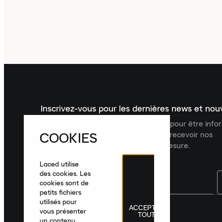
Inscrivez-vous pour les dernières news et no
Inscrivez-vous à la newsletter Laced pour être inf
COOKIES
dernières nouveautés, collections et recevoir nos
recommandations de produits sur mesure.
Laced utilise
des cookies. Les
cookies sont de
petits fichiers
utilisés pour
ACCEPTER
France
|
Français
|
€ EUR
vous présenter
TOUT
un contenu