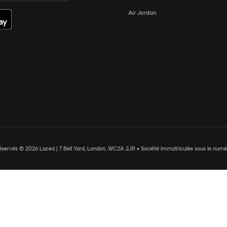
Air Jordan
réservés © 2026 Laced | 7 Bell Yard, London, WC2A 2JR • Société immatriculée sous le nu