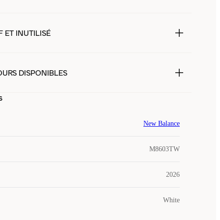
 ET INUTILISÉ
OURS DISPONIBLES
s
New Balance
M8603TW
2026
White