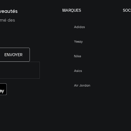
MARQUES
SOC
uveautés
ormé des
Adidas
Yeezy
ENVOYER
Nike
Asics
Air Jordan