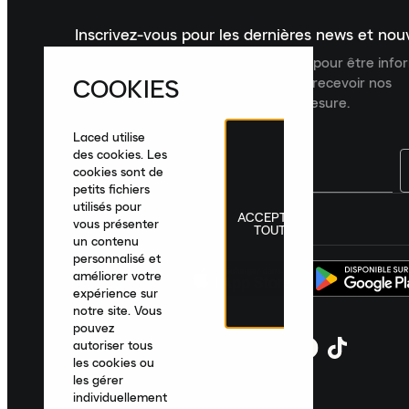
Inscrivez-vous pour les dernières news et no
Inscrivez-vous à la newsletter Laced pour être inf
COOKIES
dernières nouveautés, collections et recevoir nos
recommandations de produits sur mesure.
Laced utilise
des cookies. Les
cookies sont de
petits fichiers
utilisés pour
ACCEPTER
France
|
Français
|
€ EUR
vous présenter
TOUT
un contenu
personnalisé et
améliorer votre
expérience sur
notre site. Vous
pouvez
autoriser tous
les cookies ou
les gérer
individuellement