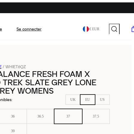
e
Se connecter
€ EUR
E
/
WHIET6QZ
ALANCE FRESH FOAM X
 TREK SLATE GREY LONE
GREY WOMENS
nibles
:
UK
EU
US
36
36.5
37
37.5
39