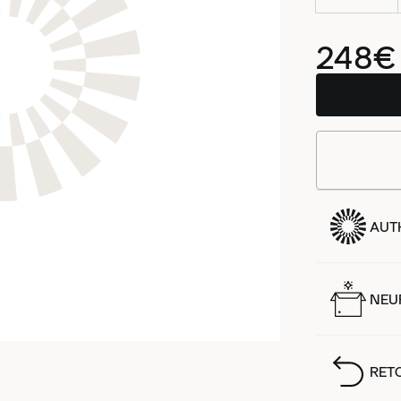
248€
AUT
NEUF
RET