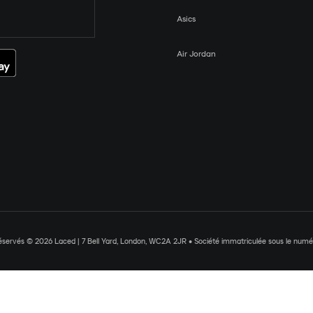
Asics
Air Jordan
réservés © 2026 Laced | 7 Bell Yard, London, WC2A 2JR • Société immatriculée sous le nu