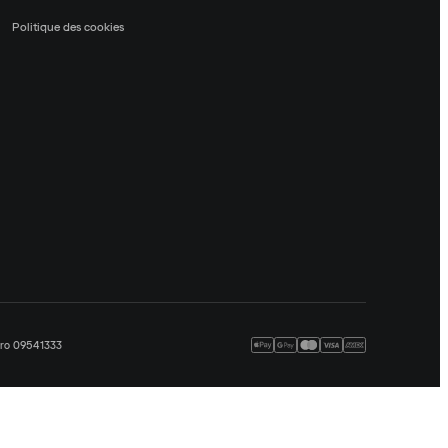
Politique des cookies
méro 09541333