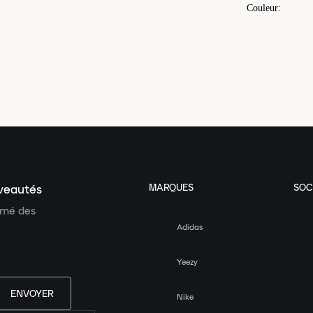
Couleur
:
MARQUES
SOC
uveautés
ormé des
Adidas
Yeezy
ENVOYER
Nike