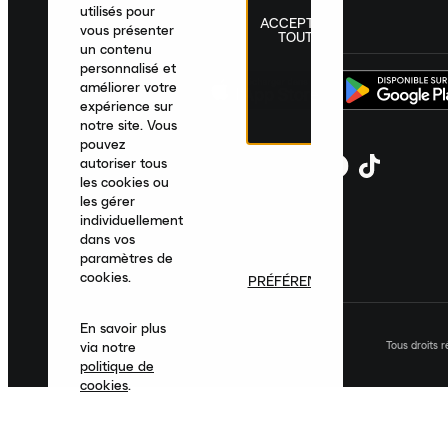
utilisés pour
ACCEPTER
France
|
Français
|
€ EUR
vous présenter
TOUT
un contenu
personnalisé et
améliorer votre
expérience sur
notre site. Vous
pouvez
autoriser tous
les cookies ou
les gérer
individuellement
dans vos
paramètres de
cookies.
PRÉFÉRENCES
En savoir plus
Tous droits 
via notre
politique de
cookies
.