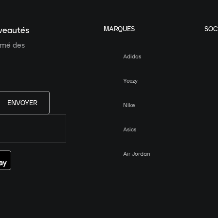
MARQUES
SOC
uveautés
ormé des
Adidas
Yeezy
ENVOYER
Nike
Asics
Air Jordan