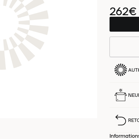
262€
AUT
NEUF
RET
Information