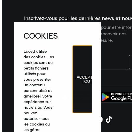
Inscrivez-vous pour les dernières news et no
Inscrivez-vous à la newsletter Laced pour être inf
COOKIES
dernières nouveautés, collections et recevoir nos
recommandations de produits sur mesure.
Laced utilise
des cookies. Les
cookies sont de
petits fichiers
utilisés pour
ACCEPTER
France
|
Français
|
€ EUR
vous présenter
TOUT
un contenu
personnalisé et
améliorer votre
expérience sur
notre site. Vous
pouvez
autoriser tous
les cookies ou
les gérer