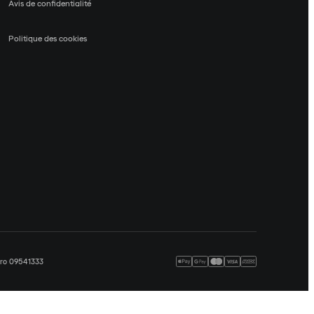
Avis de confidentialité
Politique des cookies
méro 09541333