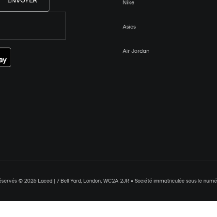
ENVOYER
Nike
Asics
Air Jordan
réservés © 2026 Laced | 7 Bell Yard, London, WC2A 2JR • Société immatriculée sous le nu