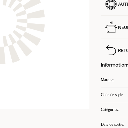
AUT
NEUF
RET
Information
Marque
:
Code de style
:
Catégories
:
Date de sortie
: