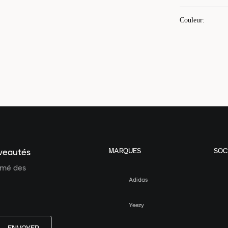
Couleur
:
MARQUES
SOC
uveautés
ormé des
Adidas
Yeezy