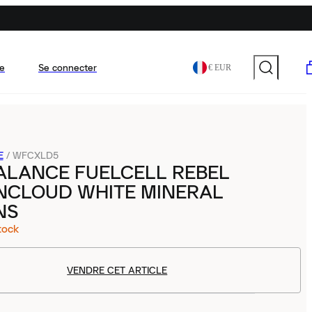
e
Se connecter
€ EUR
E
/
WFCXLD5
ALANCE FUELCELL REBEL
INCLOUD WHITE MINERAL
NS
tock
VENDRE CET ARTICLE