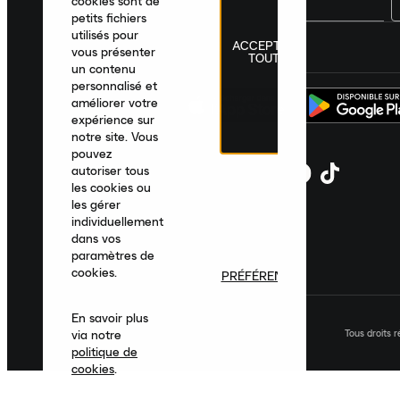
cookies sont de
petits fichiers
utilisés pour
ACCEPTER
France
|
Français
|
€ EUR
vous présenter
TOUT
un contenu
personnalisé et
améliorer votre
expérience sur
notre site. Vous
pouvez
autoriser tous
les cookies ou
les gérer
individuellement
dans vos
paramètres de
cookies.
PRÉFÉRENCES
En savoir plus
Tous droits 
via notre
politique de
cookies
.