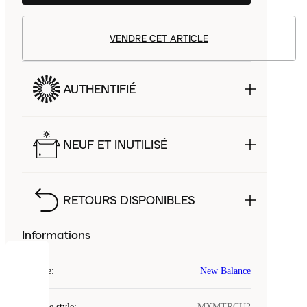
VENDRE CET ARTICLE
AUTHENTIFIÉ
NEUF ET INUTILISÉ
RETOURS DISPONIBLES
Informations
COOKIES
Marque
:
New Balance
Laced
Code de style
:
MXMTRCU2