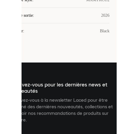
utilise
des
Date de sortie
cookies.
:
2026
Les
cookies
Couleur
:
Black
sont
de
petits
fichiers
utilisés
pour
vous
présenter
un
Inscrivez-vous pour les dernières news et
contenu
personnalisé
nouveautés
et
Inscrivez-vous à la newsletter Laced pour être
améliorer
informé des dernières nouveautés, collections et
votre
expérience
recevoir nos recommandations de produits sur
sur
mesure.
notre
site.