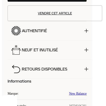
VENDRE CET ARTICLE
AUTHENTIFIÉ
NEUF ET INUTILISÉ
RETOURS DISPONIBLES
Informations
Marque
:
New Balance
COOKIES
Code de style
:
MTM10CH1