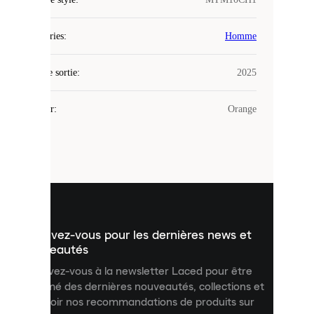
Laced
Catégories
:
Homme
utilise
des
Date de sortie
cookies.
:
2025
Les
cookies
Couleur
:
Orange
sont
de
petits
fichiers
utilisés
pour
vous
présenter
un
Inscrivez-vous pour les dernières news et
contenu
personnalisé
nouveautés
et
Inscrivez-vous à la newsletter Laced pour être
améliorer
informé des dernières nouveautés, collections et
votre
expérience
recevoir nos recommandations de produits sur
sur