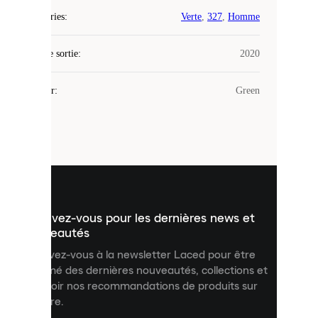
Laced
Catégories
:
Verte
,
327
,
Homme
utilise
des
Date de sortie
cookies.
:
2020
Les
cookies
Couleur
:
Green
sont
de
petits
fichiers
utilisés
pour
vous
présenter
un
Inscrivez-vous pour les dernières news et
contenu
personnalisé
nouveautés
et
Inscrivez-vous à la newsletter Laced pour être
améliorer
informé des dernières nouveautés, collections et
votre
expérience
recevoir nos recommandations de produits sur
sur
mesure.
notre