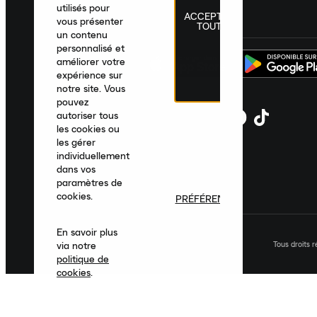
utilisés pour
ACCEPTER
France
|
Français
|
€ EUR
vous présenter
TOUT
un contenu
personnalisé et
améliorer votre
expérience sur
notre site. Vous
pouvez
autoriser tous
les cookies ou
les gérer
individuellement
dans vos
paramètres de
cookies.
PRÉFÉRENCES
En savoir plus
Tous droits 
via notre
politique de
cookies
.