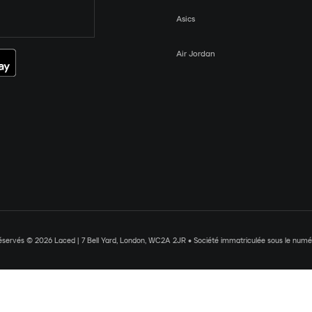
Asics
Air Jordan
réservés © 2026 Laced | 7 Bell Yard, London, WC2A 2JR • Société immatriculée sous le nu