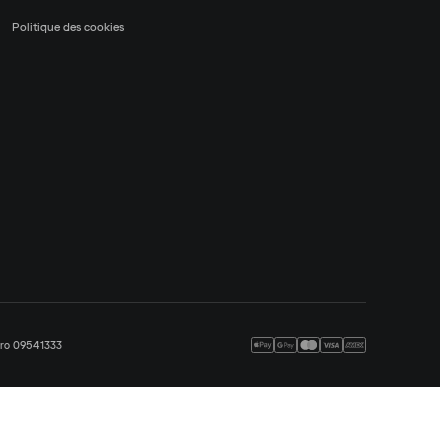
Politique des cookies
méro 09541333