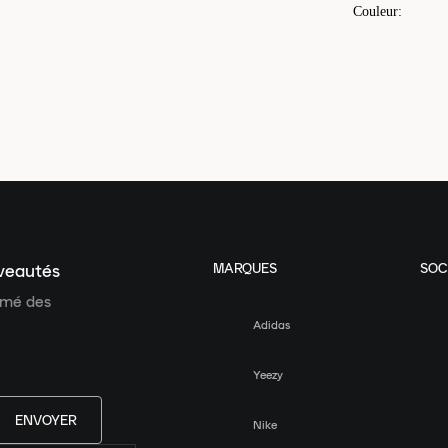
Couleur
:
MARQUES
SOC
uveautés
ormé des
Adidas
Yeezy
ENVOYER
Nike