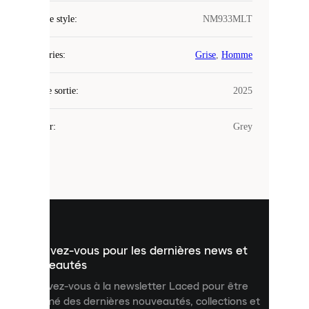
COOKIES
Code de style
:
NM933MLT
Laced
Catégories
:
Grise
,
Homme
utilise
des
Date de sortie
cookies.
:
2025
Les
cookies
Couleur
:
Grey
sont
de
petits
fichiers
utilisés
pour
vous
présenter
un
Inscrivez-vous pour les dernières news et
contenu
personnalisé
nouveautés
et
Inscrivez-vous à la newsletter Laced pour être
améliorer
informé des dernières nouveautés, collections et
votre