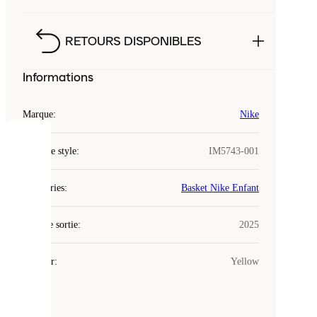
RETOURS DISPONIBLES
Informations
Marque
:
Nike
COOKIES
Code de style
:
IM5743-001
Laced
Catégories
:
Basket Nike Enfant
utilise
des
Date de sortie
cookies.
:
2025
Les
cookies
Couleur
:
Yellow
sont
de
petits
fichiers