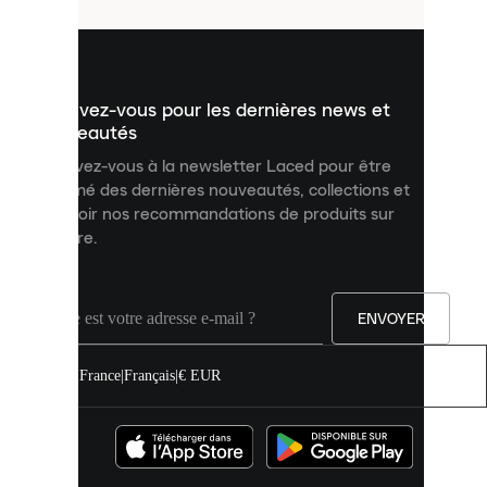
utilisés
pour
vous
présenter
un
Inscrivez-vous pour les dernières news et
contenu
personnalisé
nouveautés
et
Inscrivez-vous à la newsletter Laced pour être
améliorer
informé des dernières nouveautés, collections et
votre
expérience
recevoir nos recommandations de produits sur
sur
mesure.
notre
site.
Vous
pouvez
ENVOYER
autoriser
tous
les
France
|
Français
|
€ EUR
cookies
ou
les
gérer
individuellement