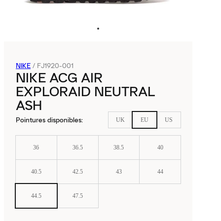
NIKE
/
FJ1920-001
NIKE ACG AIR
EXPLORAID NEUTRAL
ASH
Pointures disponibles
:
UK
EU
US
36
36.5
38.5
40
40.5
42.5
43
44
44.5
47.5