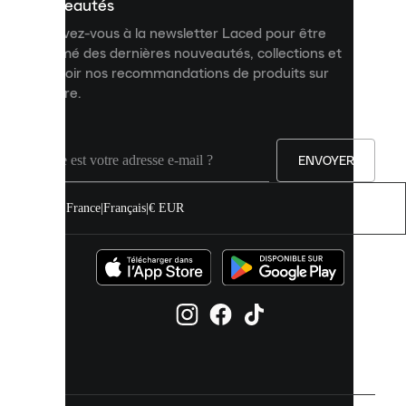
personnalisé
nouveautés
et
Inscrivez-vous à la newsletter Laced pour être
améliorer
informé des dernières nouveautés, collections et
votre
expérience
recevoir nos recommandations de produits sur
sur
mesure.
notre
site.
Vous
pouvez
ENVOYER
autoriser
tous
les
France
|
Français
|
€ EUR
cookies
ou
les
gérer
individuellement
dans
vos
paramètres
de
cookies.