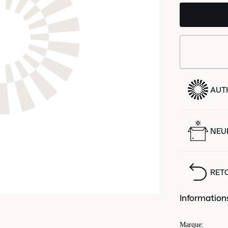
AUT
NEUF
RET
Information
Marque
: