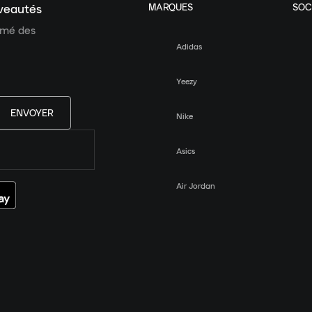
MARQUES
SOC
uveautés
ormé des
Adidas
Yeezy
ENVOYER
Nike
Asics
Air Jordan