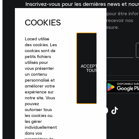
Inscrivez-vous pour les dernières news et no
Inscrivez-vous à la newsletter Laced pour être inf
COOKIES
dernières nouveautés, collections et recevoir nos
recommandations de produits sur mesure.
Laced utilise
des cookies. Les
cookies sont de
petits fichiers
utilisés pour
ACCEPTER
France
|
Français
|
€ EUR
vous présenter
TOUT
un contenu
personnalisé et
améliorer votre
expérience sur
notre site. Vous
pouvez
autoriser tous
les cookies ou
les gérer
individuellement
dans vos