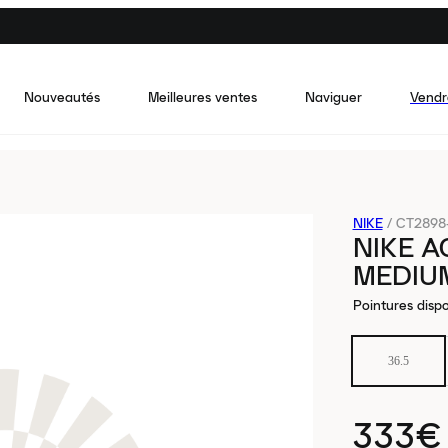
Nouveautés
Meilleures ventes
Naviguer
Vendr
NIKE
/
CT2898
NIKE A
MEDIU
Pointures dispo
36.5
333€