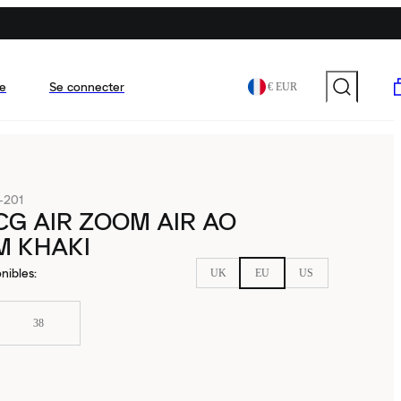
e
Se connecter
€ EUR
-201
CG AIR ZOOM AIR AO
M KHAKI
nibles
:
UK
EU
US
38