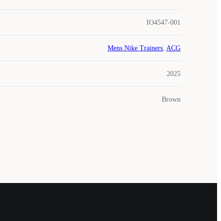
IO4547-001
Mens Nike Trainers
,
ACG
2025
Brown