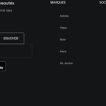
MARQUES
SOC
uveautés
ormé des
Adidas
Yeezy
ENVOYER
Nike
Asics
Air Jordan