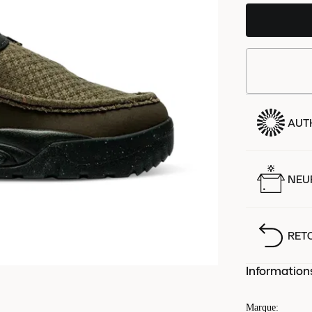
AUT
NEUF
RET
Information
Marque
: