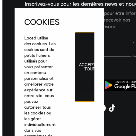
Inscrivez-vous pour les dernières news et no
Inscrivez-vous à la newsletter Laced pour être inf
COOKIES
dernières nouveautés, collections et recevoir nos
recommandations de produits sur mesure.
Laced utilise
des cookies. Les
cookies sont de
petits fichiers
utilisés pour
ACCEPTER
France
|
Français
|
€ EUR
vous présenter
TOUT
un contenu
personnalisé et
améliorer votre
expérience sur
notre site. Vous
pouvez
autoriser tous
les cookies ou
les gérer
individuellement
dans vos