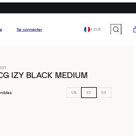
e
Se connecter
€ EUR
001
CG IZY BLACK MEDIUM
nibles
:
UK
EU
US