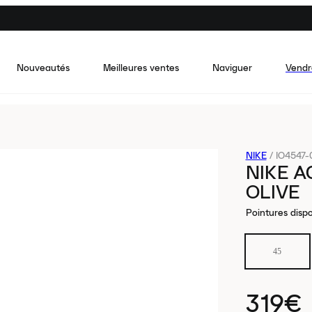
Nouveautés
Meilleures ventes
Naviguer
Vendr
NIKE
/
IO4547-
NIKE A
OLIVE
Pointures dispo
45
319€