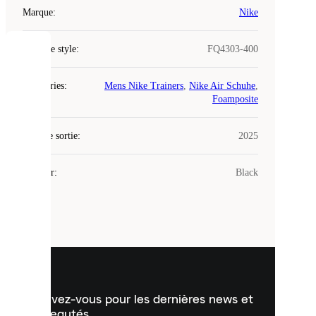
Marque
:
Nike
Code de style
:
FQ4303-400
COOKIES
Catégories
:
Mens Nike Trainers
,
Nike Air Schuhe
,
Laced
Foamposite
utilise
des
Date de sortie
cookies.
:
2025
Les
cookies
Couleur
:
Black
sont
de
petits
fichiers
utilisés
pour
vous
présenter
un
Inscrivez-vous pour les dernières news et
contenu
personnalisé
nouveautés