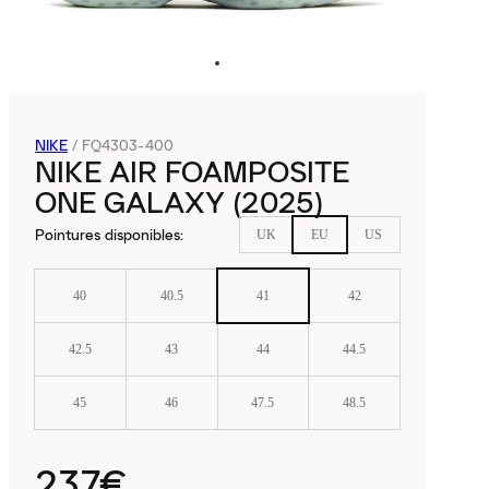
NIKE
/
FQ4303-400
NIKE AIR FOAMPOSITE
ONE GALAXY (2025)
Pointures disponibles
:
UK
EU
US
40
40.5
41
42
42.5
43
44
44.5
45
46
47.5
48.5
237€