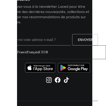
et
Inscrivez-vous à la newsletter Laced pour être
améliorer
informé des dernières nouveautés, collections et
votre
expérience
recevoir nos recommandations de produits sur
sur
mesure.
notre
site.
Vous
pouvez
ENVOYER
autoriser
tous
les
France
|
Français
|
€ EUR
cookies
ou
les
gérer
individuellement
dans
vos
paramètres
de
cookies.