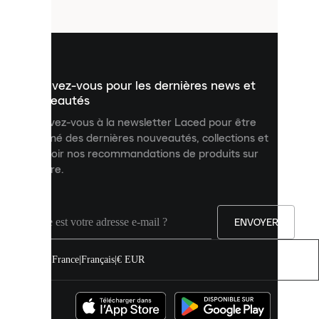
fichiers
utilisés
pour
vous
présenter
un
Inscrivez-vous pour les dernières news et
contenu
personnalisé
nouveautés
et
Inscrivez-vous à la newsletter Laced pour être
améliorer
informé des dernières nouveautés, collections et
votre
expérience
recevoir nos recommandations de produits sur
sur
mesure.
notre
site.
Vous
pouvez
ENVOYER
autoriser
tous
les
France
|
Français
|
€ EUR
cookies
ou
les
gérer