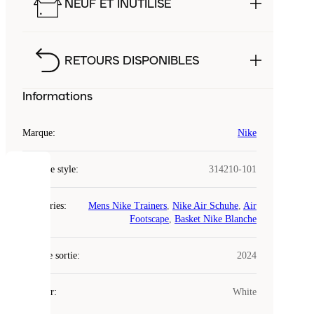
NEUF ET INUTILISÉ
RETOURS DISPONIBLES
Informations
Marque
:
Nike
Code de style
:
314210-101
COOKIES
Catégories
:
Mens Nike Trainers
,
Nike Air Schuhe
,
Air
Laced
Footscape
,
Basket Nike Blanche
utilise
des
Date de sortie
cookies.
:
2024
Les
cookies
Couleur
:
White
sont
de