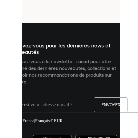
petits
fichiers
utilisés
pour
vous
présenter
un
Inscrivez-vous pour les dernières news et
contenu
personnalisé
nouveautés
et
Inscrivez-vous à la newsletter Laced pour être
améliorer
informé des dernières nouveautés, collections et
votre
expérience
recevoir nos recommandations de produits sur
sur
mesure.
notre
site.
Vous
pouvez
ENVOYER
autoriser
tous
les
France
|
Français
|
€ EUR
cookies
ou