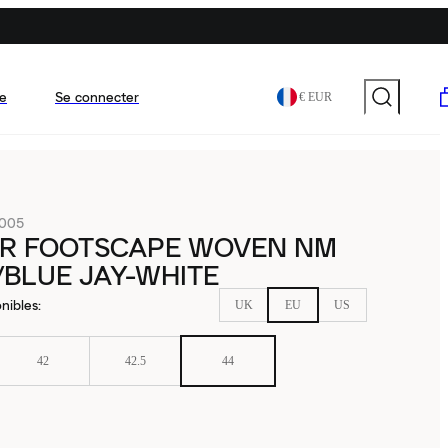
e
Se connecter
€ EUR
-005
AIR FOOTSCAPE WOVEN NM
BLUE JAY-WHITE
nibles
:
UK
EU
US
42
42.5
44