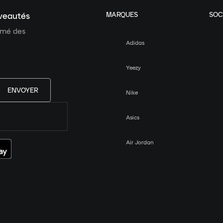
MARQUES
SOC
uveautés
ormé des
Adidas
Yeezy
ENVOYER
Nike
Asics
Air Jordan