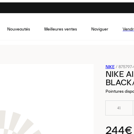
Nouveautés
Meilleures ventes
Naviguer
Vendr
NIKE
/
875797
NIKE 
BLACK/
Pointures dispo
41
244€