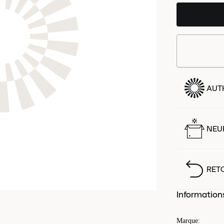
AUT
NEUF
RET
Information
Marque
: