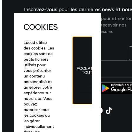
Inscrivez-vous pour les dernières news et no
Inscrivez-vous à la newsletter Laced pour être inf
COOKIES
dernières nouveautés, collections et recevoir nos
recommandations de produits sur mesure.
Laced utilise
des cookies. Les
cookies sont de
petits fichiers
utilisés pour
ACCEPTER
France
|
Français
|
€ EUR
vous présenter
TOUT
un contenu
personnalisé et
améliorer votre
expérience sur
notre site. Vous
pouvez
autoriser tous
les cookies ou
les gérer
individuellement