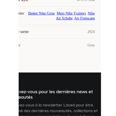
COOKIES
Catégories
:
Basket Nike Grise
,
Mens Nike Trainers
,
Nike
Laced
Air Schuhe
,
Air Footscape
utilise
des
Date de sortie
cookies.
:
2024
Les
cookies
Couleur
:
Grey
sont
de
petits
fichiers
utilisés
pour
vous
présenter
un
Inscrivez-vous pour les dernières news et
contenu
personnalisé
nouveautés
et
Inscrivez-vous à la newsletter Laced pour être
améliorer
informé des dernières nouveautés, collections et
votre
expérience