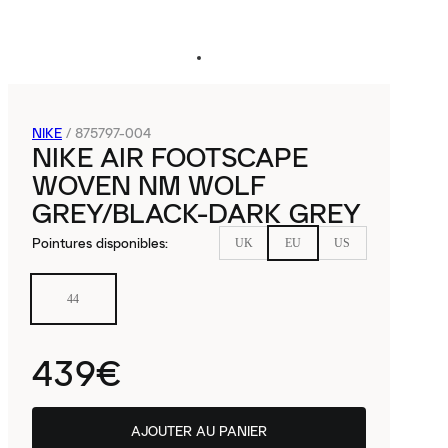
NIKE
/
875797-004
NIKE AIR FOOTSCAPE
WOVEN NM WOLF
GREY/BLACK-DARK GREY
Pointures disponibles
:
UK
EU
US
44
439€
AJOUTER AU PANIER