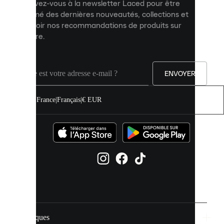
Inscrivez-vous à la newsletter Laced pour être
améliorer
informé des dernières nouveautés, collections et
votre
expérience
recevoir nos recommandations de produits sur
sur
mesure.
notre
site.
Vous
pouvez
ENVOYER
autoriser
tous
les
France
|
Français
|
€ EUR
cookies
ou
les
gérer
individuellement
dans
vos
paramètres
de
cookies.
Marques
En