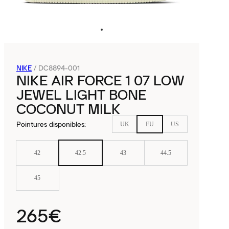
NIKE
/
DC8894-001
NIKE AIR FORCE 1 07 LOW
JEWEL LIGHT BONE
COCONUT MILK
Pointures disponibles
:
UK
EU
US
42
42.5
43
44.5
45
265€