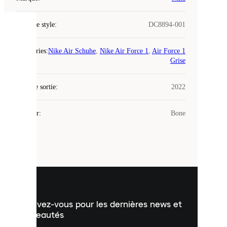
Code de style
:
DC8894-001
COOKIES
Catégories
:
Nike Air Schuhe
,
Nike Air Force 1
,
Air Force 1
Laced
Grise
utilise
des
Date de sortie
cookies.
:
2022
Les
cookies
Couleur
:
Bone
sont
de
petits
fichiers
utilisés
pour
vous
présenter
un
Inscrivez-vous pour les dernières news et
contenu
personnalisé
nouveautés
et