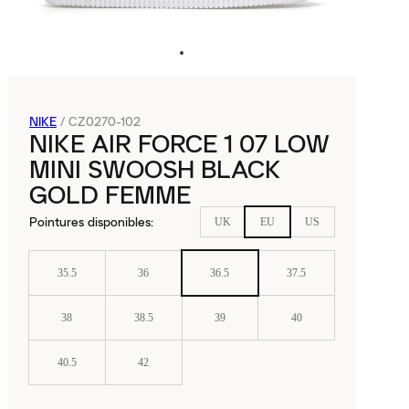
NIKE
/
CZ0270-102
NIKE AIR FORCE 1 07 LOW
MINI SWOOSH BLACK
GOLD FEMME
Pointures disponibles
:
UK
EU
US
35.5
36
36.5
37.5
38
38.5
39
40
40.5
42