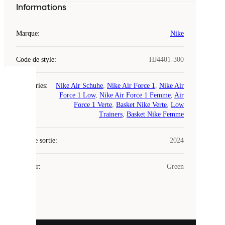
Informations
Marque
:
Nike
Code de style
:
HJ4401-300
COOKIES
Catégories
:
Nike Air Schuhe
,
Nike Air Force 1
,
Nike Air
Force 1 Low
,
Nike Air Force 1 Femme
,
Air
Force 1 Verte
,
Basket Nike Verte
,
Low
Laced
Trainers
,
Basket Nike Femme
utilise
des
Date de sortie
cookies.
:
2024
Les
cookies
Couleur
:
Green
sont
de
petits
fichiers
utilisés
pour