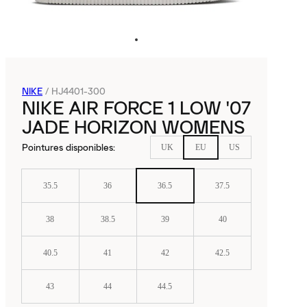
NIKE
/
HJ4401-300
NIKE AIR FORCE 1 LOW '07
JADE HORIZON WOMENS
Pointures disponibles
:
UK
EU
US
35.5
36
36.5
37.5
38
38.5
39
40
40.5
41
42
42.5
43
44
44.5