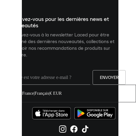
vous
présenter
un
Inscrivez-vous pour les dernières news et
contenu
personnalisé
nouveautés
et
Inscrivez-vous à la newsletter Laced pour être
améliorer
informé des dernières nouveautés, collections et
votre
expérience
recevoir nos recommandations de produits sur
sur
mesure.
notre
site.
Vous
pouvez
ENVOYER
autoriser
tous
les
France
|
Français
|
€ EUR
cookies
ou
les
gérer
individuellement
dans
vos