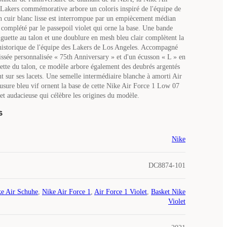
akers commémorative arbore un coloris inspiré de l'équipe de
en cuir blanc lisse est interrompue par un empiècement médian
t complété par le passepoil violet qui orne la base. Une bande
nguette au talon et une doublure en mesh bleu clair complètent la
 historique de l'équipe des Lakers de Los Angeles. Accompagné
tissée personnalisée « 75th Anniversary » et d'un écusson « L » en
guette du talon, ce modèle arbore également des deubrés argentés
t sur ses lacets. Une semelle intermédiaire blanche à amorti Air
'usure bleu vif ornent la base de cette Nike Air Force 1 Low 07
et audacieuse qui célèbre les origines du modèle.
s
Nike
DC8874-101
e Air Schuhe
,
Nike Air Force 1
,
Air Force 1 Violet
,
Basket Nike
Violet