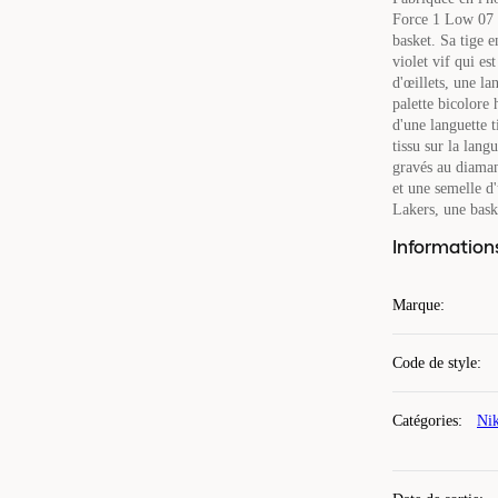
Force 1 Low 07 L
basket. Sa tige 
violet vif qui es
d'œillets, une la
palette bicolore
d'une languette 
tissu sur la lan
gravés au diaman
et une semelle d
Lakers, une bask
Information
Marque
:
Code de style
:
Catégories
:
Nik