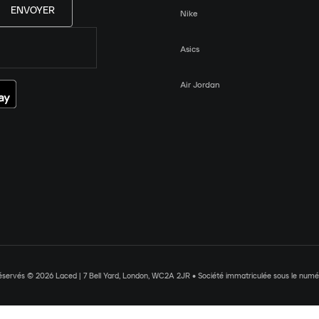
ENVOYER
Nike
Asics
Air Jordan
réservés © 2026 Laced | 7 Bell Yard, London, WC2A 2JR • Société immatriculée sous le nu