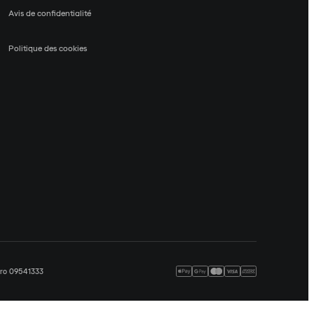
Avis de confidentialité
Politique des cookies
méro 09541333