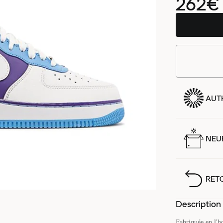
262€
AUT
NEUF
RET
Description
Fabriquée en l'h