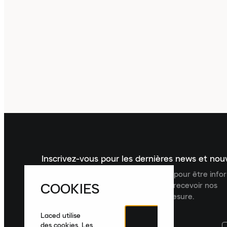
Inscrivez-vous pour les dernières news et no
Inscrivez-vous à la newsletter Laced pour être inf
COOKIES
dernières nouveautés, collections et recevoir nos
recommandations de produits sur mesure.
Laced utilise
des cookies. Les