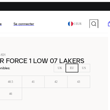
e
Se connecter
€ EUR
101
IR FORCE 1 LOW 07 LAKERS
nibles
:
UK
EU
US
40.5
41
42
43
46