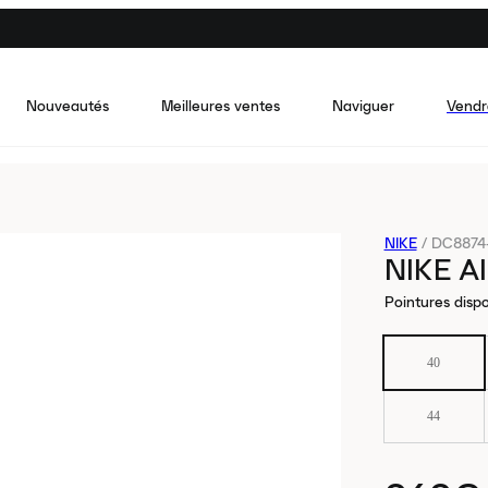
Nouveautés
Meilleures ventes
Naviguer
Vendr
NIKE
/
DC8874-
NIKE A
Pointures dispo
40
44