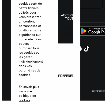
cookies sont de
petits fichiers
utilisés pour
ACCEPTER
France
|
Français
|
€ EUR
vous présenter
TOUT
un contenu
personnalisé et
améliorer votre
expérience sur
notre site. Vous
pouvez
autoriser tous
les cookies ou
les gérer
individuellement
dans vos
paramètres de
cookies.
PRÉFÉRENCES
En savoir plus
Tous droits 
via notre
politique de
cookies
.