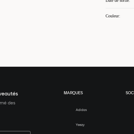
Date de sortie
:
Couleur
:
MARQUES
SOC
uveautés
ormé des
Adidas
Yeezy