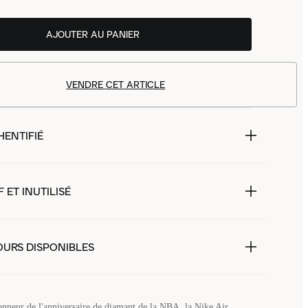
AJOUTER AU PANIER
VENDRE CET ARTICLE
HENTIFIÉ
 ET INUTILISÉ
OURS DISPONIBLES
onneur de l'anniversaire de diamant de la NBA, la Nike Air